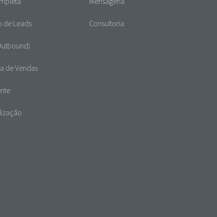
mpleta
Mensageria
o de Leads
Consultoria
Outbound)
a de Vendas
ente
lização