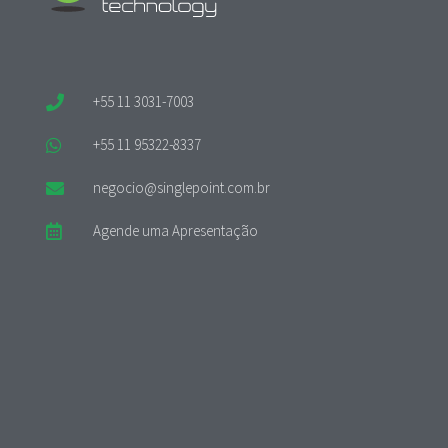
+55 11 3031-7003
+55 11 95322-8337
negocio@singlepoint.com.br
Agende uma Apresentação