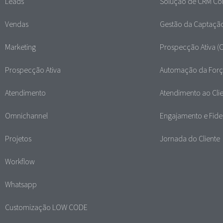
Leads
Solução de CRM Co
Vendas
Gestão da Captaçã
Marketing
Prospecção Ativa (
Prospecção Ativa
Automação da Forç
Atendimento
Atendimento ao Cli
Omnichannel
Engajamento e Fide
Projetos
Jornada do Cliente
Workflow
Whatsapp
Customização LOW CODE