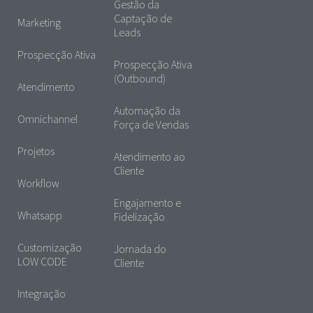
Gestão da
Captação de
Marketing
Leads
Prospecção Ativa
Prospecção Ativa
(Outbound)
Atendimento
Automação da
Omnichannel
Força de Vendas
Projetos
Atendimento ao
Cliente
Workflow
Engajamento e
Whatsapp
Fidelização
Customização
Jornada do
LOW CODE
Cliente
Integração