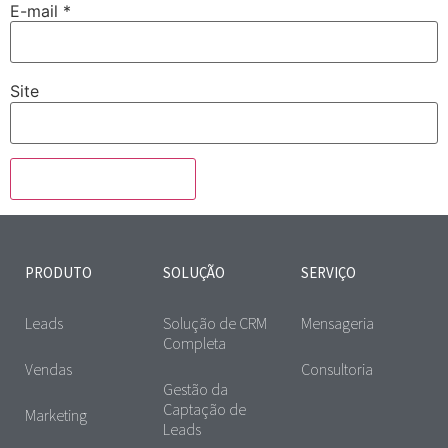
E-mail
*
Site
PRODUTO
SOLUÇÃO
SERVIÇO
Leads
Solução de CRM
Mensageria
Completa
Vendas
Consultoria
Gestão da
Captação de
Marketing
Leads