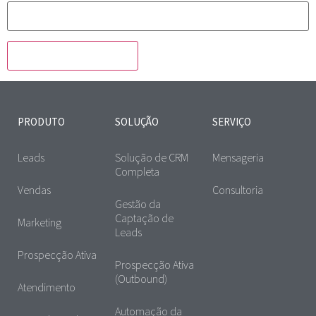
PRODUTO
SOLUÇÃO
SERVIÇO
Leads
Solução de CRM
Mensageria
Completa
Vendas
Consultoria
Gestão da
Captação de
Marketing
Leads
Prospecção Ativa
Prospecção Ativa
(Outbound)
Atendimento
Automação da