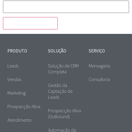
PRODUTO
SOLUÇÃO
SERVIÇO
Leads
Solução de CRM
Mensageria
Completa
Vendas
Consultoria
Gestão da
Captação de
Marketing
Leads
Prospecção Ativa
Prospecção Ativa
(Outbound)
Atendimento
Automação da