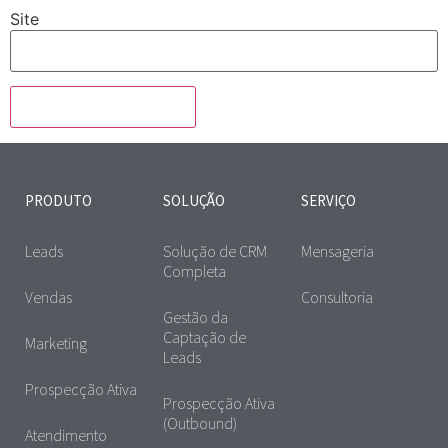
Site
PRODUTO
SOLUÇÃO
SERVIÇO
Leads
Solução de CRM
Mensageria
Completa
Vendas
Consultoria
Gestão da
Captação de
Marketing
Leads
Prospecção Ativa
Prospecção Ativa
(Outbound)
Atendimento